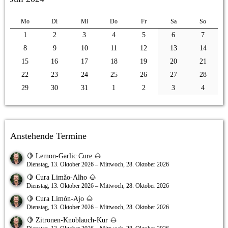
Mo
Di
Mi
Do
Fr
Sa
So
1
2
3
4
5
6
7
8
9
10
11
12
13
14
15
16
17
18
19
20
21
22
23
24
25
26
27
28
29
30
31
1
2
3
4
Anstehende Termine
🍋 Lemon-Garlic Cure 🌰
Dienstag, 13. Oktober 2026 – Mittwoch, 28. Oktober 2026
🍋 Cura Limão-Alho 🌰
Dienstag, 13. Oktober 2026 – Mittwoch, 28. Oktober 2026
🍋 Cura Limón-Ajo 🌰
Dienstag, 13. Oktober 2026 – Mittwoch, 28. Oktober 2026
🍋 Zitronen-Knoblauch-Kur 🌰