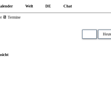
alender
Welt
DE
Chat
r 📆 Termine
Heut
sicht