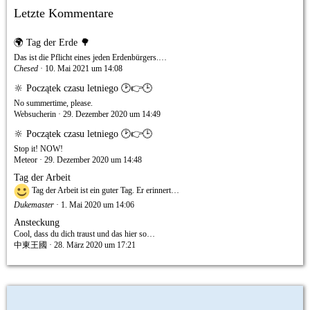
Letzte Kommentare
🌍 Tag der Erde 🌳
Das ist die Pflicht eines jeden Erdenbürgers.…
Chesed
10. Mai 2021 um 14:08
🔆 Początek czasu letniego 🕑👉🕒
No summertime, please.
Websucherin
29. Dezember 2020 um 14:49
🔆 Początek czasu letniego 🕑👉🕒
Stop it! NOW!
Meteor
29. Dezember 2020 um 14:48
Tag der Arbeit
Tag der Arbeit ist ein guter Tag. Er erinnert…
Dukemaster
1. Mai 2020 um 14:06
Ansteckung
Cool, dass du dich traust und das hier so…
中東王國
28. März 2020 um 17:21