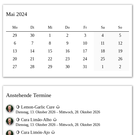
Mai 2024
Mo
Di
Mi
Do
Fr
Sa
So
29
30
1
2
3
4
5
6
7
8
9
10
11
12
13
14
15
16
17
18
19
20
21
22
23
24
25
26
27
28
29
30
31
1
2
Anstehende Termine
🍋 Lemon-Garlic Cure 🌰
Dienstag, 13. Oktober 2026 – Mittwoch, 28. Oktober 2026
🍋 Cura Limão-Alho 🌰
Dienstag, 13. Oktober 2026 – Mittwoch, 28. Oktober 2026
🍋 Cura Limón-Ajo 🌰