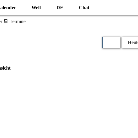
alender
Welt
DE
Chat
r 📆 Termine
Heut
sicht