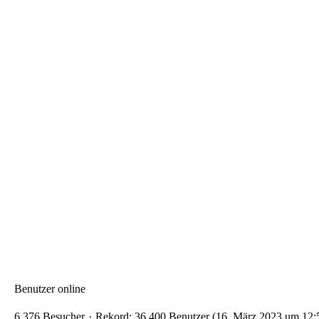
Benutzer online
6.376 Besucher
Rekord: 36.400 Benutzer (
16. März 2023 um 12: