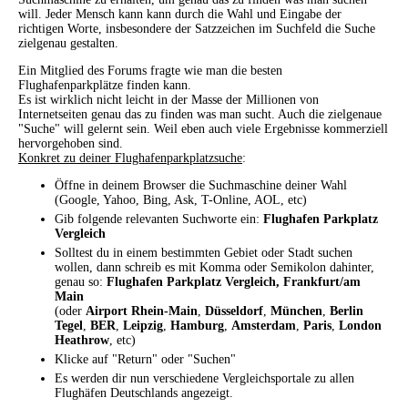
will. Jeder Mensch kann kann durch die Wahl und Eingabe der
richtigen Worte, insbesondere der Satzzeichen im Suchfeld die Suche
zielgenau gestalten.
Ein Mitglied des Forums fragte wie man die besten
Flughafenparkplätze finden kann.
Es ist wirklich nicht leicht in der Masse der Millionen von
Internetseiten genau das zu finden was man sucht. Auch die zielgenaue
"Suche" will gelernt sein. Weil eben auch viele Ergebnisse kommerziell
hervorgehoben sind.
Konkret zu deiner Flughafenparkplatzsuche
:
Öffne in deinem Browser die Suchmaschine deiner Wahl
(Google, Yahoo, Bing, Ask, T-Online, AOL, etc)
Gib folgende relevanten Suchworte ein:
Flughafen Parkplatz
Vergleich
Solltest du in einem bestimmten Gebiet oder Stadt suchen
wollen, dann schreib es mit Komma oder Semikolon dahinter,
genau so:
Flughafen Parkplatz Vergleich, Frankfurt/am
Main
(oder
Airport Rhein-Main
,
Düsseldorf
,
München
,
Berlin
Tegel
,
BER
,
Leipzig
,
Hamburg
,
Amsterdam
,
Paris
,
London
Heathrow
, etc)
Klicke auf "Return" oder "Suchen"
Es werden dir nun verschiedene Vergleichsportale zu allen
Flughäfen Deutschlands angezeigt.