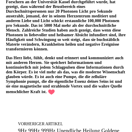
Forschern an der Universität Kassel durchgeführt wurde, hat
gezeigt, dass während der Brustbereich eines
Durchschnittspersonen nur 20 Photonen Licht pro Sekunde
ausstrahlt, jemand, der in seinem Herzzentrum meditiert und
anderen Liebe und Licht schickt erstaunliche 100,000 Photonen
pro Sekunde. Das ist 5000 Mal mehr als der durchschnittliche
Mensch. Zahlreiche Studien haben auch gezeigt, dass wenn diese
Photonen in liebevoller und heilsamer Absicht infundiert sind, ihre
Häufigkeit und Schwingung so weit steigt, dass sie buchstäblich
Materie verändern, Krankheiten heilen und negative Ereignisse
transformieren können.
Das Herz liebt, fühlt, denkt und erinnert und kommuniziert auch
mit anderen Herzen. Sie speichert Informationen und
kontinuierlich mit jedem Schlagpulsen diese Informationen durch
den Körper. Es ist viel mehr als das, was die moderne Wissenschaft
glauben würde. Es ist auch eine Pumpe, die die zelluläre
Symphonie pumpt, die die eigentliche Essenz deines Seins ist und
sie eine magnetische und strahlende Vortex und die wahre Quelle
menschlicher Kraft ist.
VORHERIGER ARTIKEL
9Hz 99Hz 999Hz Unendliche Heilung Goldene