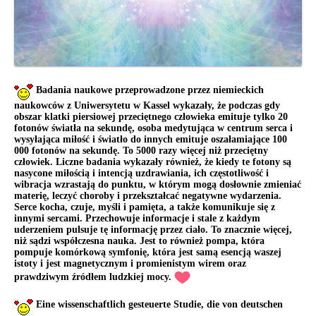
Badania naukowe przeprowadzone przez niemieckich
naukowców z Uniwersytetu w Kassel wykazały, że podczas gdy
obszar klatki piersiowej przeciętnego człowieka emituje tylko 20
fotonów światła na sekundę, osoba medytująca w centrum serca i
wysyłająca miłość i światło do innych emituje oszałamiające 100
000 fotonów na sekundę. To 5000 razy więcej niż przeciętny
człowiek. Liczne badania wykazały również, że kiedy te fotony są
nasycone miłością i intencją uzdrawiania, ich częstotliwość i
wibracja wzrastają do punktu, w którym mogą dosłownie zmieniać
materię, leczyć choroby i przekształcać negatywne wydarzenia.
Serce kocha, czuje, myśli i pamięta, a także komunikuje się z
innymi sercami. Przechowuje informacje i stale z każdym
uderzeniem pulsuje tę informację przez ciało. To znacznie więcej,
niż sądzi współczesna nauka. Jest to również pompa, która
pompuje komórkową symfonię, która jest samą esencją waszej
istoty i jest magnetycznym i promienistym wirem oraz
prawdziwym źródłem ludzkiej mocy.
Eine wissenschaftlich gesteuerte Studie, die von deutschen