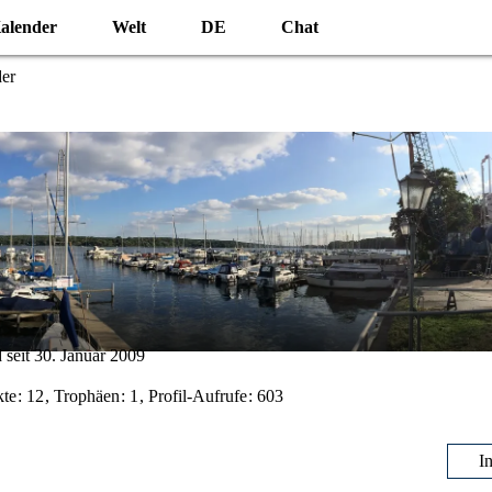
alender
Welt
DE
Chat
der
 seit 30. Januar 2009
kte
12
Trophäen
1
Profil-Aufrufe
603
I