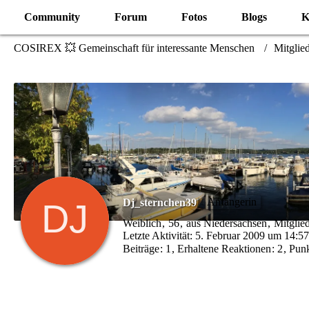
Community
Forum
Fotos
Blogs
K
COSIREX 💥 Gemeinschaft für interessante Menschen
Mitglie
Anfängerin
Dj_sternchen39
Weiblich
56
aus Niedersachsen
Mitglied
Letzte Aktivität:
5. Februar 2009 um 14:57
Beiträge
1
Erhaltene Reaktionen
2
Pun