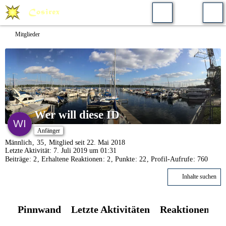
Mitglieder
Wer will diese ID
Anfänger
Männlich
35
Mitglied seit 22. Mai 2018
Letzte Aktivität:
7. Juli 2019 um 01:31
Beiträge
2
Erhaltene Reaktionen
2
Punkte
22
Profil-Aufrufe
760
Inhalte suchen
Pinnwand
Letzte Aktivitäten
Reaktionen
Ü