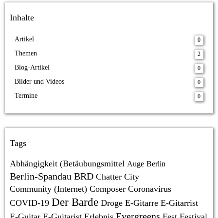
Inhalte
Artikel
0
Themen
2
Blog-Artikel
0
Bilder und Videos
0
Termine
0
Tags
Abhängigkeit (Betäubungsmittel
Auge
Berlin
Berlin-Spandau
BRD
Chatter
City
Community (Internet)
Composer
Coronavirus
Der Barde
COVID-19
Droge
E-Gitarre
E-Gitarrist
Evergreens
E-Guitar
E-Guitarist
Erlebnis
Fest
Festival