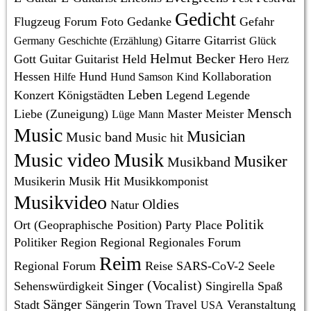
Gedicht
Flugzeug
Forum
Foto
Gedanke
Gefahr
Gitarre
Gitarrist
Germany
Geschichte (Erzählung)
Glück
Helmut Becker
Gott
Guitar
Guitarist
Held
Hero
Herz
Hessen
Hund
Kollaboration
Hilfe
Hund Samson
Kind
Leben
Konzert
Königstädten
Legend
Legende
Mensch
Liebe (Zuneigung)
Master
Meister
Lüge
Mann
Music
Musician
Music band
Music hit
Music video
Musik
Musiker
Musikband
Musikerin
Musik Hit
Musikkomponist
Musikvideo
Oldies
Natur
Politik
Ort (Geopraphische Position)
Party
Place
Politiker
Region
Regional
Regionales Forum
Reim
Regional Forum
Reise
SARS-CoV-2
Seele
Singer (Vocalist)
Sehenswürdigkeit
Singirella
Spaß
Sänger
Stadt
Sängerin
Town
Travel
Veranstaltung
USA