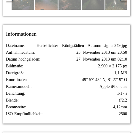
Informationen
Dateiname
Herbstlichter - Königstädten - Autumn Lights 249.jpg
Aufnahmedatum
25. November 2013 um 20:50
Datum hochgeladen
27. November 2013 um 02:10
Bildmaße
2.900 × 2.175 px
Dateigröße
1,1 MB
Koordinaten
49° 57' 43" N, 8° 27' 9" O
Kameramodell
Apple iPhone 5s
Belichtung
1/17 s
Blende
f/2.2
Brennweite
4,12mm
ISO-Empfindlichkeit
2500