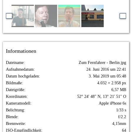
Informationen
Dateiname
Zum Fernfahrer - Berlin.jpg
Aufnahmedatum
24. Juni 2016 um 22:41
Datum hochgeladen
3. Mai 2019 um 05:48
Bildmaße
4.032 × 2.958 px
Dateigröße
6,57 MB
Koordinaten
52° 24' 48" N, 13° 21' 51" O
Kameramodell
Apple iPhone 6s
Belichtung
1/33 s
Blende
f/2.2
Brennweite
4,15mm
ISO-Empfindlichkeit
64