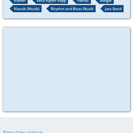
Klavier
Eeco Rijken Rapp
Pianist
Boogie
Klassik (Musik)
Rhythm and Blues Musik
Jazz Band
Benutzer online