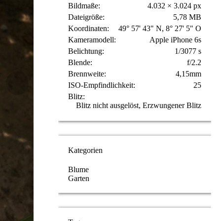
Bildmaße
4.032 × 3.024 px
Dateigröße
5,78 MB
Koordinaten
49° 57' 43" N, 8° 27' 5" O
Kameramodell
Apple iPhone 6s
Belichtung
1/3077 s
Blende
f/2.2
Brennweite
4,15mm
ISO-Empfindlichkeit
25
Blitz
Blitz nicht ausgelöst, Erzwungener Blitz
Kategorien
Blume
Garten