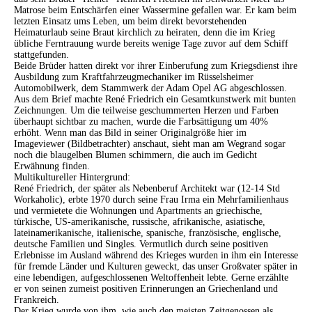
Matrose beim Entschärfen einer Wassermine gefallen war. Er kam beim
letzten Einsatz ums Leben, um beim direkt bevorstehenden
Heimaturlaub seine Braut kirchlich zu heiraten, denn die im Krieg
übliche Ferntrauung wurde bereits wenige Tage zuvor auf dem Schiff
stattgefunden.
Beide Brüder hatten direkt vor ihrer Einberufung zum Kriegsdienst ihre
Ausbildung zum Kraftfahrzeugmechaniker im Rüsselsheimer
Automobilwerk, dem Stammwerk der Adam Opel AG abgeschlossen.
Aus dem Brief machte René Friedrich ein Gesamtkunstwerk mit bunten
Zeichnungen. Um die teilweise geschummerten Herzen und Farben
überhaupt sichtbar zu machen, wurde die Farbsättigung um 40%
erhöht. Wenn man das Bild in seiner Originalgröße hier im
Imageviewer (Bildbetrachter) anschaut, sieht man am Wegrand sogar
noch die blaugelben Blumen schimmern, die auch im Gedicht
Erwähnung finden.
Multikultureller Hintergrund:
René Friedrich, der später als Nebenberuf Architekt war (12-14 Std
Workaholic), erbte 1970 durch seine Frau Irma ein Mehrfamilienhaus
und vermietete die Wohnungen und Apartments an griechische,
türkische, US-amerikanische, russische, afrikanische, asiatische,
lateinamerikanische, italienische, spanische, französische, englische,
deutsche Familien und Singles. Vermutlich durch seine positiven
Erlebnisse im Ausland während des Krieges wurden in ihm ein Interesse
für fremde Länder und Kulturen geweckt, das unser Großvater später in
eine lebendigen, aufgeschlossenen Weltoffenheit lebte. Gerne erzählte
er von seinen zumeist positiven Erinnerungen an Griechenland und
Frankreich.
Der Krieg wurde von ihm, wie auch den meisten Zeitgenossen als