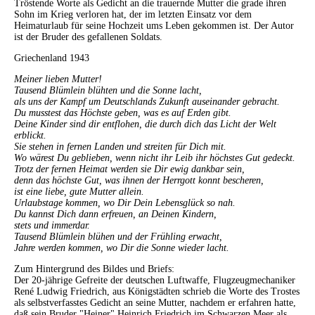
Tröstende Worte als Gedicht an die trauernde Mutter die grade ihren
Sohn im Krieg verloren hat, der im letzten Einsatz vor dem
Heimaturlaub für seine Hochzeit ums Leben gekommen ist. Der Autor
ist der Bruder des gefallenen Soldats.
Griechenland 1943
Meiner lieben Mutter!
Tausend Blümlein blühten und die Sonne lacht,
als uns der Kampf um Deutschlands Zukunft auseinander gebracht.
Du musstest das Höchste geben, was es auf Erden gibt.
Deine Kinder sind dir entflohen, die durch dich das Licht der Welt
erblickt.
Sie stehen in fernen Landen und streiten für Dich mit.
Wo wärest Du geblieben, wenn nicht ihr Leib ihr höchstes Gut gedeckt.
Trotz der fernen Heimat werden sie Dir ewig dankbar sein,
denn das höchste Gut, was ihnen der Herrgott konnt bescheren,
ist eine liebe, gute Mutter allein.
Urlaubstage kommen, wo Dir Dein Lebensglück so nah.
Du kannst Dich dann erfreuen, an Deinen Kindern,
stets und immerdar.
Tausend Blümlein blühen und der Frühling erwacht,
Jahre werden kommen, wo Dir die Sonne wieder lacht.
Zum Hintergrund des Bildes und Briefs:
Der 20-jährige Gefreite der deutschen Luftwaffe, Flugzeugmechaniker
René Ludwig Friedrich, aus Königstädten schrieb die Worte des Trostes
als selbstverfasstes Gedicht an seine Mutter, nachdem er erfahren hatte,
daß sein Bruder "Heiner" Heinrich Friedrich im Schwarzen Meer als