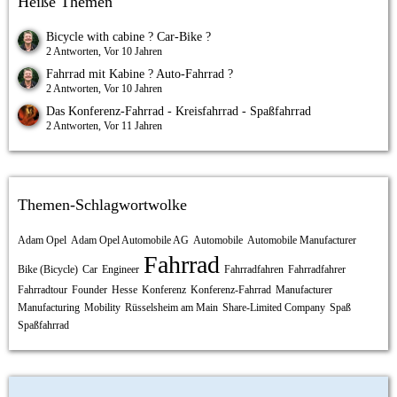
Heiße Themen
Bicycle with cabine ? Car-Bike ?
2 Antworten, Vor 10 Jahren
Fahrrad mit Kabine ? Auto-Fahrrad ?
2 Antworten, Vor 10 Jahren
Das Konferenz-Fahrrad - Kreisfahrrad - Spaßfahrrad
2 Antworten, Vor 11 Jahren
Themen-Schlagwortwolke
Adam Opel
Adam Opel Automobile AG
Automobile
Automobile Manufacturer
Fahrrad
Bike (Bicycle)
Car
Engineer
Fahrradfahren
Fahrradfahrer
Fahrradtour
Founder
Hesse
Konferenz
Konferenz-Fahrrad
Manufacturer
Manufacturing
Mobility
Rüsselsheim am Main
Share-Limited Company
Spaß
Spaßfahrrad