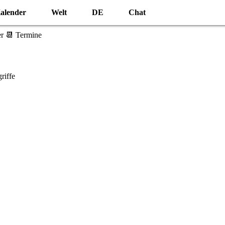
alender
Welt
DE
Chat
r 📆 Termine
riffe