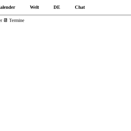
alender
Welt
DE
Chat
r 📆 Termine