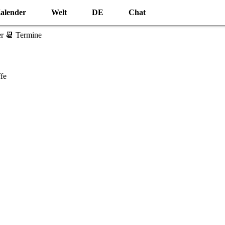
alender
Welt
DE
Chat
r 📆 Termine
fe