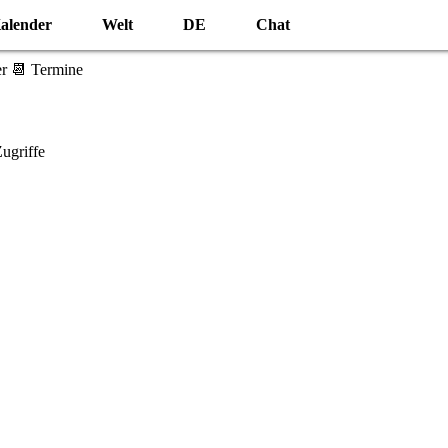
alender
Welt
DE
Chat
r 📆 Termine
ugriffe