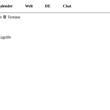
alender
Welt
DE
Chat
r 📆 Termine
ugriffe