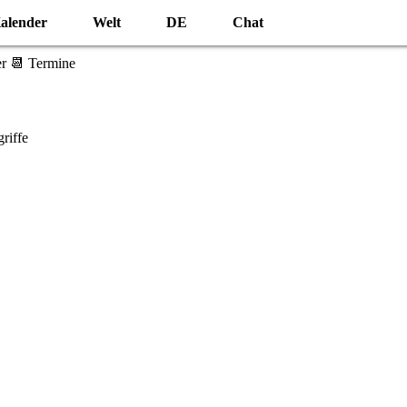
alender
Welt
DE
Chat
r 📆 Termine
riffe