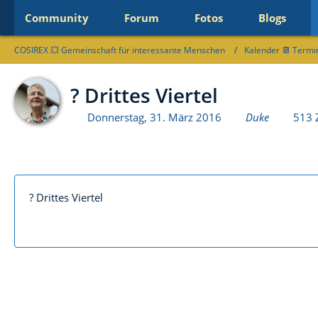
Community
Forum
Fotos
Blogs
COSIREX 💥 Gemeinschaft für interessante Menschen
Kalender 📆 Termi
? Drittes Viertel
Donnerstag, 31. März 2016
Duke
513 Z
? Drittes Viertel