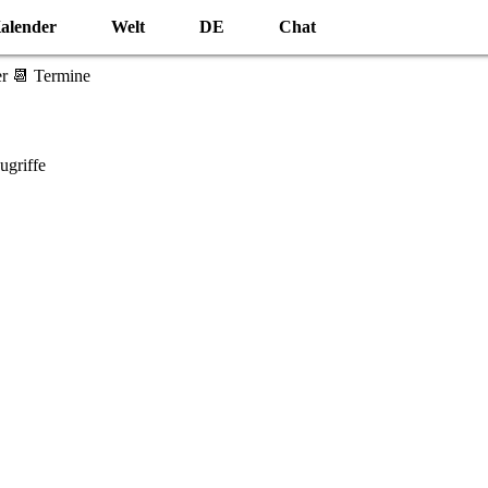
alender
Welt
DE
Chat
r 📆 Termine
griffe