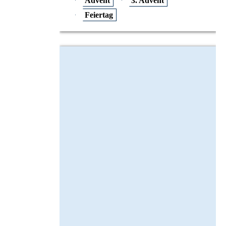
Advent
3. Advent
Feiertag