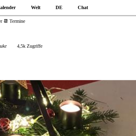
alender
Welt
DE
Chat
r 📆 Termine
uke
4,5k Zugriffe