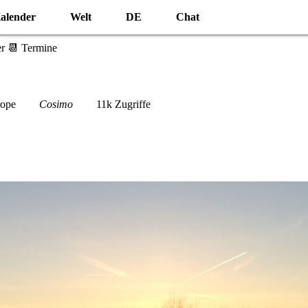
alender
Welt
DE
Chat
r 📆 Termine
ope
Cosimo
11k Zugriffe