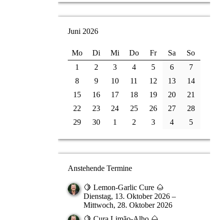
Juni 2026
Mo
Di
Mi
Do
Fr
Sa
So
1
2
3
4
5
6
7
8
9
10
11
12
13
14
15
16
17
18
19
20
21
22
23
24
25
26
27
28
29
30
1
2
3
4
5
Anstehende Termine
🍋 Lemon-Garlic Cure 🌰
Dienstag, 13. Oktober 2026 –
Mittwoch, 28. Oktober 2026
🍋 Cura Limão-Alho 🌰