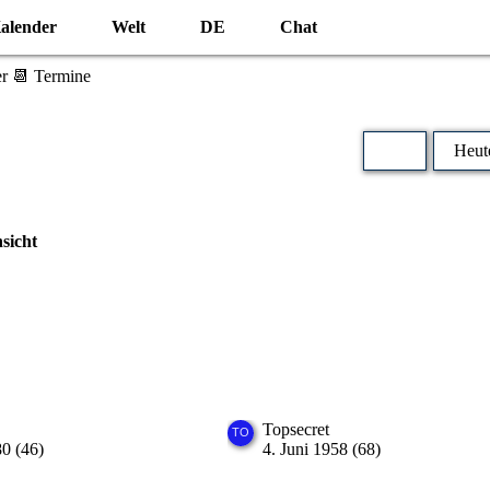
alender
Welt
DE
Chat
r 📆 Termine
Heut
sicht
Topsecret
80 (46)
4. Juni 1958 (68)