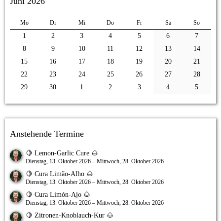
Juni 2026
Mo
Di
Mi
Do
Fr
Sa
So
1
2
3
4
5
6
7
8
9
10
11
12
13
14
15
16
17
18
19
20
21
22
23
24
25
26
27
28
29
30
1
2
3
4
5
Anstehende Termine
🍋 Lemon-Garlic Cure 🌰
Dienstag, 13. Oktober 2026 – Mittwoch, 28. Oktober 2026
🍋 Cura Limão-Alho 🌰
Dienstag, 13. Oktober 2026 – Mittwoch, 28. Oktober 2026
🍋 Cura Limón-Ajo 🌰
Dienstag, 13. Oktober 2026 – Mittwoch, 28. Oktober 2026
🍋 Zitronen-Knoblauch-Kur 🌰