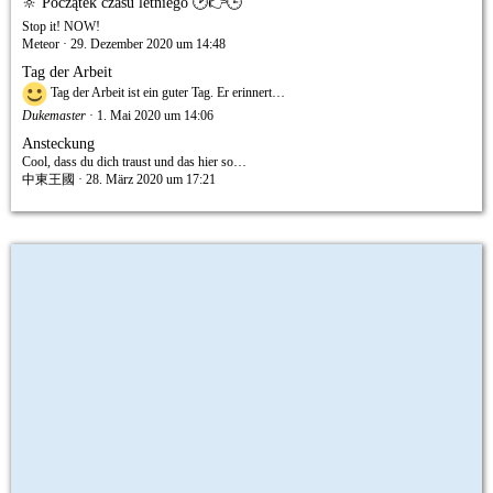
🔆 Początek czasu letniego 🕑👉🕒
Stop it! NOW!
Meteor
29. Dezember 2020 um 14:48
Tag der Arbeit
Tag der Arbeit ist ein guter Tag. Er erinnert…
Dukemaster
1. Mai 2020 um 14:06
Ansteckung
Cool, dass du dich traust und das hier so…
中東王國
28. März 2020 um 17:21