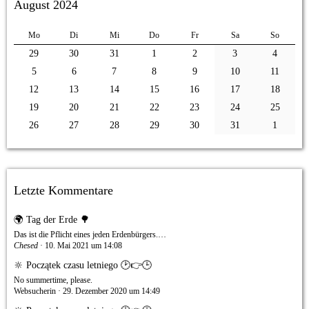
August 2024
Mo
Di
Mi
Do
Fr
Sa
So
29
30
31
1
2
3
4
5
6
7
8
9
10
11
12
13
14
15
16
17
18
19
20
21
22
23
24
25
26
27
28
29
30
31
1
Letzte Kommentare
🌍 Tag der Erde 🌳
Das ist die Pflicht eines jeden Erdenbürgers.…
Chesed
10. Mai 2021 um 14:08
🔆 Początek czasu letniego 🕑👉🕒
No summertime, please.
Websucherin
29. Dezember 2020 um 14:49