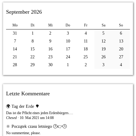
September 2026
Mo
Di
Mi
Do
Fr
Sa
So
31
1
2
3
4
5
6
7
8
9
10
11
12
13
14
15
16
17
18
19
20
21
22
23
24
25
26
27
28
29
30
1
2
3
4
Letzte Kommentare
🌍 Tag der Erde 🌳
Das ist die Pflicht eines jeden Erdenbürgers.…
Chesed
10. Mai 2021 um 14:08
🔆 Początek czasu letniego 🕑👉🕒
No summertime, please.