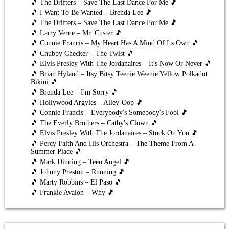
🎵 The Drifters – Save The Last Dance For Me 🎵
🎵 I Want To Be Wanted – Brenda Lee 🎵
🎵 The Drifters – Save The Last Dance For Me 🎵
🎵 Larry Verne – Mr. Custer 🎵
🎵 Connie Francis – My Heart Has A Mind Of Its Own 🎵
🎵 Chubby Checker – The Twist 🎵
🎵 Elvis Presley With The Jordanaires – It's Now Or Never 🎵
🎵 Brian Hyland – Itsy Bitsy Teenie Weenie Yellow Polkadot
Bikini 🎵
🎵 Brenda Lee – I'm Sorry 🎵
🎵 Hollywood Argyles – Alley-Oop 🎵
🎵 Connie Francis – Everybody's Somebody's Fool 🎵
🎵 The Everly Brothers – Cathy's Clown 🎵
🎵 Elvis Presley With The Jordanaires – Stuck On You 🎵
🎵 Percy Faith And His Orchestra – The Theme From A
Summer Place 🎵
🎵 Mark Dinning – Teen Angel 🎵
🎵 Johnny Preston – Running 🎵
🎵 Marty Robbins – El Paso 🎵
🎵 Frankie Avalon – Why 🎵