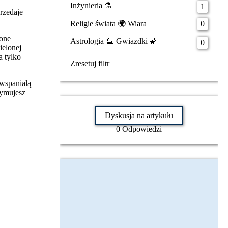
Inżynieria ⚗️
1
rzedaje
Religie świata 🌍 Wiara
0
zone
Astrologia 🔮 Gwiazdki 🌠
0
ielonej
a tylko
Zresetuj filtr
 wspaniałą
zymujesz
Dyskusja na artykułu
0 Odpowiedzi