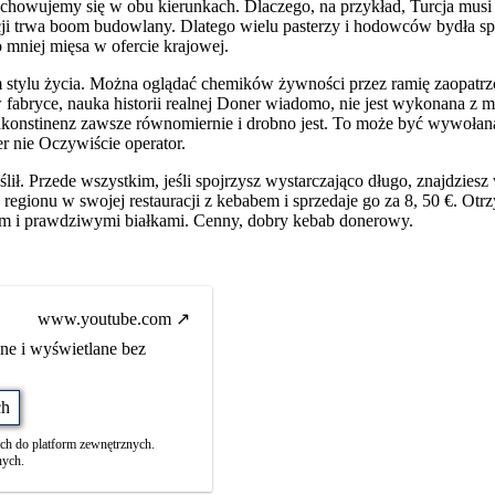
 zachowujemy się w obu kierunkach. Dlaczego, na przykład, Turcja musi
i trwa boom budowlany. Dlatego wielu pasterzy i hodowców bydła sp
 mniej mięsa w ofercie krajowej.
 stylu życia. Można oglądać chemików żywności przez ramię zaopatr
fabryce, nauka historii realnej Doner wiadomo, nie jest wykonana z m
ischkonstinenz zawsze równomiernie i drobno jest. To może być wywołan
r nie Oczywiście operator.
ił. Przede wszystkim, jeśli spojrzysz wystarczająco długo, znajdziesz
regionu w swojej restauracji z kebabem i sprzedaje go za 8, 50 €. Otr
em i prawdziwymi białkami. Cenny, dobry kebab donerowy.
www.youtube.com
ne i wyświetlane bez
ch
ch do platform zewnętrznych.
nych.