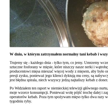
W dniu, w którym zatrzymałem normalny tani kebab i wszyst
Trujemy się - każdego dnia - tylko tym, co jemy. Umrzemy wcześn
sztuczne fosforany w mięsie, które niszczy nasze nerki i wątro
producentowi mięsa mieszać więcej wody z mięsem, aby było ono
presji zysku, ponieważ jego klienci dyktują mu ceny, są nabywcy
jest błędna spirala, niech wszyscy jedzą najtańszy kebab z doner
Po Widziałem ten raport w niemieckiej telewizji głównego nurtu, 
moje wzorce konsumpcji. Ponieważ wolę pójść trochę dalej i zap
operatorów kebab. Poza tym spożywam mięso tylko dwa razy w 
tygodniu ryby.