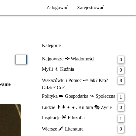
Zalogować
Zarejestrować
Kategorie
Najnowsze 📢 Wiadomości
0
Myśli 🔆 Kuźnia
0
Wskazówki i Pomoc 🗝️ Jak? Kto?
8
owanie
Gdzie? Co?
Polityka 👑 Gospodarka 👊 Społeczna
1
Ludzie 👨‍👩‍👧‍👦. Kultura 🎭 Życie
0
Inspiracje 🌟 Filozofia
1
Wiersze 🖋️ Literatura
0