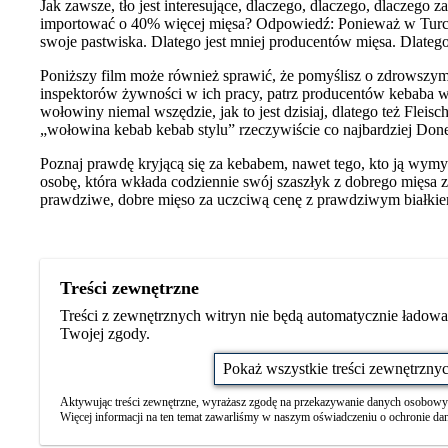
Jak zawsze, tło jest interesujące, dlaczego, dlaczego, dlaczego
importować o 40% więcej mięsa? Odpowiedź: Ponieważ w Turcj
swoje pastwiska. Dlatego jest mniej producentów mięsa. Dlatego
Poniższy film może również sprawić, że pomyślisz o zdrowszym
inspektorów żywności w ich pracy, patrz producentów kebaba w 
wołowiny niemal wszędzie, jak to jest dzisiaj, dlatego też Fle
„wołowina kebab kebab stylu” rzeczywiście co najbardziej Done
Poznaj prawdę kryjącą się za kebabem, nawet tego, kto ją wymyśl
osobę, która wkłada codziennie swój szaszłyk z dobrego mięsa z 
prawdziwe, dobre mięso za uczciwą cenę z prawdziwym białki
Treści zewnętrzne
Treści z zewnętrznych witryn nie będą automatycznie ładowa
Twojej zgody.
Pokaż wszystkie treści zewnętrzny
Aktywując treści zewnętrzne, wyrażasz zgodę na przekazywanie danych osobowy
Więcej informacji na ten temat zawarliśmy w naszym oświadczeniu o ochronie da