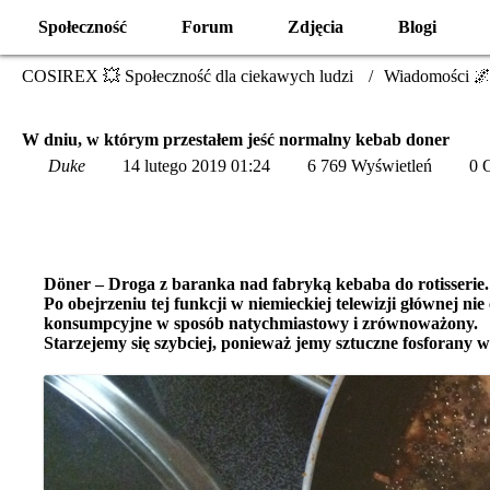
Społeczność
Forum
Zdjęcia
Blogi
COSIREX 💥 Społeczność dla ciekawych ludzi
Wiadomości 🌌
W dniu, w którym przestałem jeść normalny kebab doner
Duke
14 lutego 2019 01:24
6 769 Wyświetleń
0 
Döner – Droga z baranka nad fabryką kebaba do rotisserie.
Po obejrzeniu tej funkcji w niemieckiej telewizji głównej n
konsumpcyjne w sposób natychmiastowy i zrównoważony.
Starzejemy się szybciej, ponieważ jemy sztuczne fosforany w 