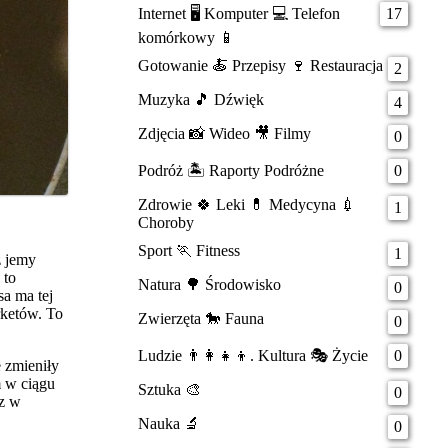
Internet 🖥️ Komputer 💻 Telefon
17
komórkowy 📱
Gotowanie 🍝 Przepisy 🍷 Restauracja
2
Muzyka 🎵 Dźwięk
4
Zdjęcia 📸 Wideo 🎥 Filmy
0
Podróż 🏝️ Raporty Podróżne
0
Zdrowie 🍀 Leki 💊 Medycyna 💉
1
Choroby
Sport 🏃 Fitness
1
ż jemy
 to
Natura 🌳 Środowisko
0
sa ma tej
rketów. To
Zwierzęta 🐎 Fauna
0
Ludzie 👨‍👩‍👧‍👦. Kultura 🎭 Życie
0
e zmieniły
m w ciągu
Sztuka 🎨
0
az w
Nauka 🔬
0