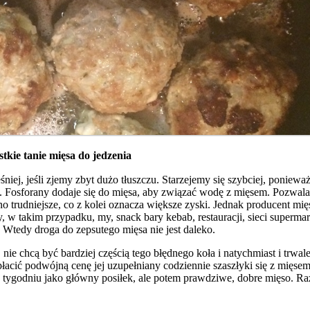
kie tanie mięsa do jedzenia
iej, jeśli zjemy zbyt dużo tłuszczu. Starzejemy się szybciej, poniewa
bę. Fosforany dodaje się do mięsa, aby związać wodę z mięsem. Pozwala
 trudniejsze, co z kolei oznacza większe zyski. Jednak producent mię
, w takim przypadku, my, snack bary kebab, restauracji, sieci superma
. Wtedy droga do zepsutego mięsa nie jest daleko.
nie chcą być bardziej częścią tego błędnego koła i natychmiast i trwal
łacić podwójną cenę jej uzupełniany codziennie szaszłyki się z mięse
tygodniu jako główny posiłek, ale potem prawdziwe, dobre mięso. R