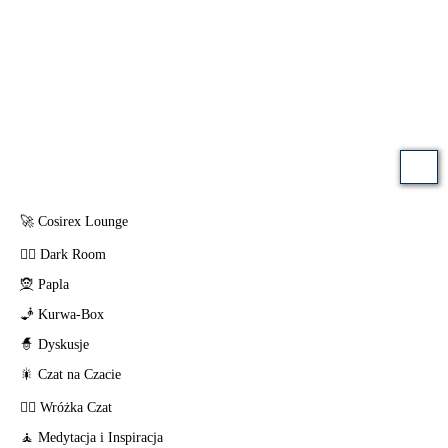
🚀
Cosirex Lounge
🧛‍♂️
Dark Room
🧝
Papla
🧞
Kurwa-Box
🧙
Dyskusje
🎇
Czat na Czacie
🧚‍♀️
Wróżka Czat
🧘
Medytacja i Inspiracja