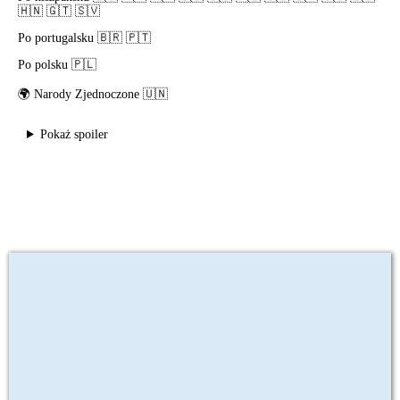
🇭🇳 🇬🇹 🇸🇻
Po portugalsku 🇧🇷 🇵🇹
Po polsku 🇵🇱
🌍
Narody Zjednoczone 🇺🇳
Pokaż spoiler