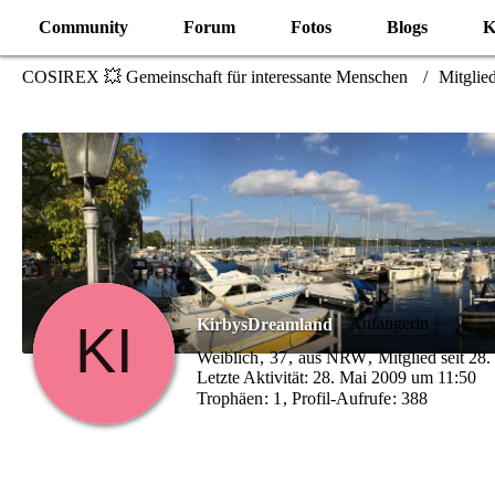
Community
Forum
Fotos
Blogs
K
COSIREX 💥 Gemeinschaft für interessante Menschen
Mitglie
Anfängerin
KirbysDreamland
Weiblich
37
aus NRW
Mitglied seit 28
Letzte Aktivität:
28. Mai 2009 um 11:50
Trophäen
1
Profil-Aufrufe
388