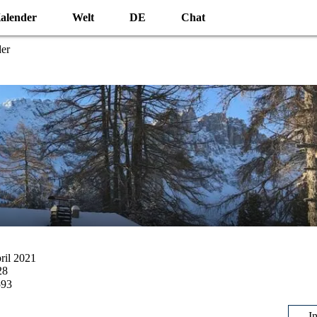
alender
Welt
DE
Chat
der
pril 2021
28
593
I