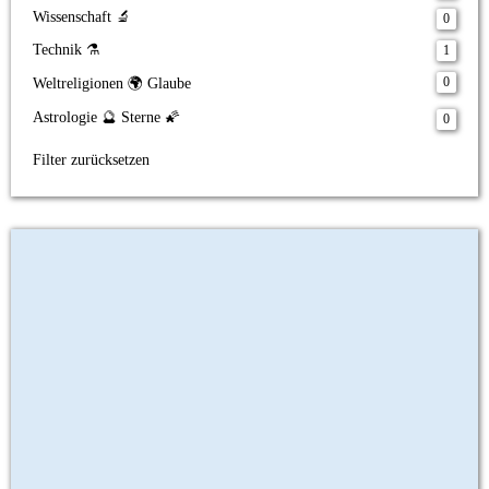
Wissenschaft 🔬
0
Technik ⚗️
1
0
Weltreligionen 🌍 Glaube
Astrologie 🔮 Sterne 🌠
0
Filter zurücksetzen