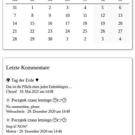
31
1
2
3
4
5
6
7
8
9
10
11
12
13
14
15
16
17
18
19
20
21
22
23
24
25
26
27
28
29
30
1
2
3
4
Letzte Kommentare
🌍 Tag der Erde 🌳
Das ist die Pflicht eines jeden Erdenbürgers.…
Chesed
10. Mai 2021 um 14:08
🔆 Początek czasu letniego 🕑👉🕒
No summertime, please.
Websucherin
29. Dezember 2020 um 14:49
🔆 Początek czasu letniego 🕑👉🕒
Stop it! NOW!
Meteor
29. Dezember 2020 um 14:48