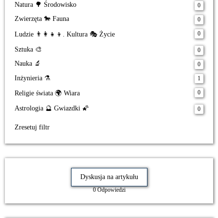
Natura 🌳 Środowisko
0
Zwierzęta 🐎 Fauna
0
0
Ludzie 👨‍👩‍👧‍👦. Kultura 🎭 Życie
Sztuka 🎨
0
Nauka 🔬
0
Inżynieria ⚗️
1
0
Religie świata 🌍 Wiara
Astrologia 🔮 Gwiazdki 🌠
0
Zresetuj filtr
Dyskusja na artykułu
0 Odpowiedzi