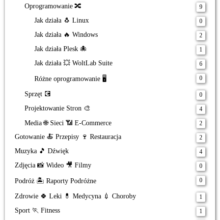
Oprogramowanie 🔀
9
Jak działa 🐧 Linux
0
Jak działa 🔥 Windows
2
Jak działa Plesk 🐙
1
Jak działa 💥 WoltLab Suite
6
0
Różne oprogramowanie 🖥️
Sprzęt 💽
0
Projektowanie Stron 🎨
4
Media 🌐 Sieci 📶 E-Commerce
2
Gotowanie 🍝 Przepisy 🍷 Restauracja
2
Muzyka 🎵 Dźwięk
4
Zdjęcia 📸 Wideo 🎥 Filmy
0
0
Podróż 🏝️ Raporty Podróżne
Zdrowie 🍀 Leki 💊 Medycyna 💉 Choroby
1
Sport 🏃 Fitness
1