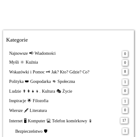
Kategorie
Najnowsze 📢 Wiadomości
0
Myśli 🔆 Kuźnia
0
8
Wskazówki i Pomoc 🗝️ Jak? Kto? Gdzie? Co?
Polityka 👑 Gospodarka 👊 Społeczna
1
0
Ludzie 👨‍👩‍👧‍👦. Kultura 🎭 Życie
Inspiracje 🌟 Filozofia
1
0
Wiersze 🖋️ Literatura
17
Internet 🖥️ Komputer 💻 Telefon komórkowy 📱
1
Bezpieczeństwo 🛡️