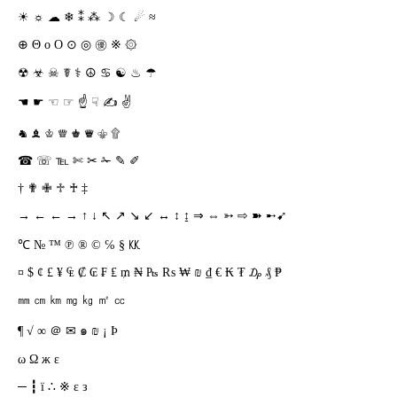
☀ ☼ ☁ ❄ ⁑ ⁂ ☽ ☾ ☄ ≈
⊕ Θ o O ⊙ ◎ ㊝ ※ ۞
☢ ☣ ☠ ☤ ⚕️ ☮ ♋ ☯ ♨ ☂
☚ ☛ ☜ ☞ ☝ ☟ ✍ ✌
♞ ♝ ♔ ♕ ♚ ♛ ⚜ ۩
☎ ☏ ℡ ✄ ✂ ✁ ✎ ✐
† ✟ ✙ ♱ ♰ ‡
→ ← ← → ↑ ↓ ↖ ↗ ↘ ↙ ↔ ↕ ↨ ⇒ ⇔ ➳ ⇨ ➽ ➸➹
℃ № ™ ℗ ® © ℅ § ㏍
¤ $ ¢ £ ¥ ₠ ₡ ₢ ₣ ₤ ₥ ₦ ₧ ₨ ₩ ₪ ₫ € ₭ ₮ ₯ ₰ ₱
㎜ ㎝ ㎞ ㎎ ㎏ ㎡ ㏄
¶ √ ∞ ＠ ✉ ๑ ₪ ¡ Þ
ω Ω ж ε
─ ┇ ї ∴ ※ ε з