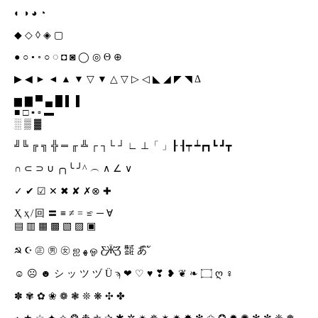
◐ ◑ ◕ ◔
◆ ◇ ◊ ◈ ▢
● ○ • ◦ ○ ◌ ◘ ◙ ◯ ◎ Θ ⊕
▶ ◀ ► ◄ ▲ ▼ ▽ ▼ △ ▽ ▷ ◁ ◣ ◢ ◤ ◥ Δ
▆ ▇ ▀ ▄ █ ▌▐
■ □ ▪ ▫ ▬
░ ▒ ▓
╝╚ ╔ ╗ ╬ ═ ╓ ╩ ┌ ┐└ ┘ ∟ ⊥「 」┠ ┨┯ ┷┏┓┗ ┛┳
∩ ⊂ ⊃ ∪ ╭╮╰ ╯^ ︵ ∧ ∠ ∨
✓ ✔ ☑ ✕ ✖ ✘ ✗⊗ ✚
Ҳ ҳ ̸ 回 〓 ≡ ≠ = ≌ ─ ∀
▤ ▥ ▦ ▩ ▧ ▨ ▣
☭ ☪ ㊣ ㊚ ㊛ ஐ ﻬ ஓ Ƹ̵̡Ӝ̵̨̄Ʒ ㍿ あิ ั
☺ ☹ ☻ シ ッ ツ ヅ Ü ϡ ❤ ♡ ♥ ❣ ❥ ❦ ❧ ۝ ღ ♀
✽ ✾ ✿ ❀ ❁ ❃ ❊ ❋ ✣ ✤