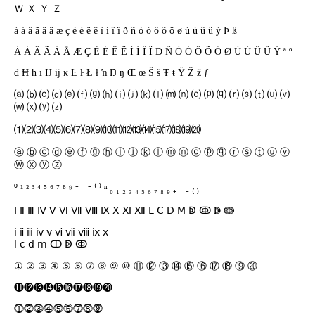
Ｗ Ｘ Ｙ Ｚ
à á â ã ä ä æ ç è é ë ê ì í î ï ð ñ ò ó ô õ ö ø ù ú û ü ý Þ ß
À Á Â Ã Ä Å Æ Ç È É Ê Ë Ì Í Î Ï Ð Ñ Ò Ó Ô Õ Ö Ø Ù Ú Û Ü Ý ª º
đ Ħ ħ ı Ĳ ĳ ĸ Ŀ ŀ Ł ł ŉ Ŋ ŋ Œ œ Š š Ŧ ŧ Ÿ Ž ž ƒ
⒜ ⒝ ⒞ ⒟ ⒠ ⒡ ⒢ ⒣ ⒤ ⒥ ⒦ ⒧ ⒨ ⒩ ⒪ ⒫ ⒬ ⒭ ⒮ ⒯ ⒰ ⒱
⒲ ⒳ ⒴ ⒵
⑴⑵⑶⑷⑸⑹⑺⑻⑼⑽⑾⑿⒀⒁⒂⒄⒅⒆⒇
ⓐ ⓑ ⓒ ⓓ ⓔ ⓕ ⓖ ⓗ ⓘ ⓙ ⓚ ⓛ ⓜ ⓝ ⓞ ⓟ ⓠ ⓡ ⓢ ⓣ ⓤ ⓥ
ⓦ ⓧ ⓨ ⓩ
⁰ ¹ ² ³ ⁴ ⁵ ⁶ ⁷ ⁸ ⁹ ⁺ ⁻ ⁼ ⁽ ⁾ ⁿ ₀ ₁ ₂ ₃ ₄ ₅ ₆ ₇ ₈ ₉ ₊ ₋ ₌ ₍ ₎
Ⅰ Ⅱ Ⅲ Ⅳ Ⅴ Ⅵ Ⅶ Ⅷ Ⅸ Ⅹ Ⅺ Ⅻ Ⅼ Ⅽ Ⅾ Ⅿ ↁ ↂ ↇ ↈ
ⅰ ⅱ ⅲ ⅳ ⅴ ⅵ ⅶ ⅷ ⅸ ⅹ
ⅼ ⅽ ⅾ ⅿ ↀ ↁ ↂ
① ② ③ ④ ⑤ ⑥ ⑦ ⑧ ⑨ ⑩ ⑪ ⑫ ⑬ ⑭ ⑮ ⑯ ⑰ ⑱ ⑲ ⑳
⓫⓬⓭⓮⓯⓰⓱⓲⓳⓴
⓵⓶⓷⓸⓹⓺⓻⓼⓽