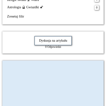
Astrologia 🔮 Gwiazdki 🌠
0
Zresetuj filtr
Dyskusja na artykułu
0 Odpowiedzi