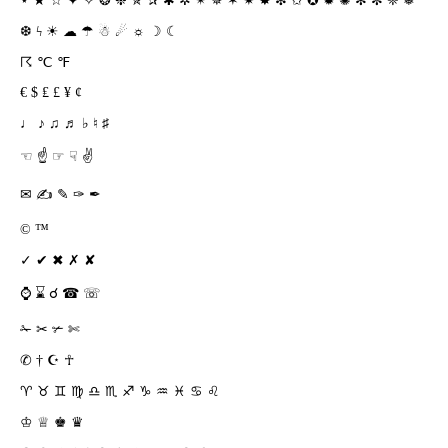
⋆ ★ ☆ ✦ ✧ ❂ ❉ ✯ ✰ ✱ ✲ ✴ ✵ ✶ ✷ ✸ ❇ ✩ ✪ ✹ ✺ ✻ ✼ ❈ ❅
❆ ϟ ☀ ☁ ☂ ☃ ☄ ☼ ☽ ☾
☈ ℃ ℉
€ $ ₤ £ ¥ ¢
♩ ♪ ♫ ♬ ♭ ♮ ♯
☜ ☝ ☞ ☟ ✌
✉ ✍ ✎ ✑ ✒
© ™
✓ ✔ ✖ ✗ ✘
⌚ ⌛ ☌ ☎ ☏
✁ ✂ ✃ ✄
✆ † ☪ ☥
♈ ♉ ♊ ♍ ♎ ♏ ♐ ♑ ♒ ♓ ♋ ♌
♔ ♕ ♚ ♛