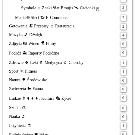
3
Symbole ♫ Znaki ‱ Emojis 🛰️ Czcionki ஐ
Media 🌐 Sieci 📶 E-Commerce
2
Gotowanie 🍝 Przepisy 🍷 Restauracja
2
Muzyka 🎵 Dźwięk
4
Zdjęcia 📸 Wideo 🎥 Filmy
0
0
Podróż 🏝️ Raporty Podróżne
Zdrowie 🍀 Leki 💊 Medycyna 💉 Choroby
1
Sport 🏃 Fitness
1
Natura 🌳 Środowisko
0
Zwierzęta 🐎 Fauna
0
0
Ludzie 👨‍👩‍👧‍👦. Kultura 🎭 Życie
Sztuka 🎨
0
Nauka 🔬
0
Inżynieria ⚗️
1
0
Religie świata 🌍 Wiara