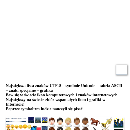
Największa lista znaków UTF-8 – symbole Unicode – tabela ASCII
– znaki specjalne – grafika
Baw się w świecie ikon komputerowych i znaków internetowych.
Największy na świecie zbiór wspaniałych ikon i grafiki w
Internecie!
Poprzez symbolizm ludzie nauczyli się pisać.