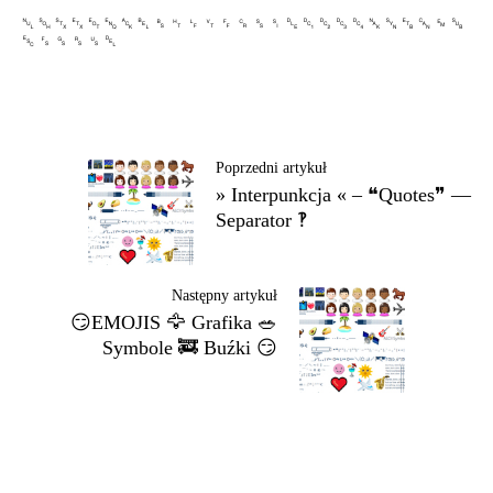
␀ ␁ ␂ ␃ ␄ ␅ ␆ ␇ ␈ ␉ ␊ ␋ ␌ ␍ ␎ ␏ ␐ ␑ ␒ ␓ ␔ ␕ ␖ ␗ ␘ ␙ ␚
␛ ␜ ␝ ␞ ␟ ␡
Poprzedni artykuł
» Interpunkcja « – ❝Quotes❞ —
Separator ‽
Następny artykuł
😏EMOJIS 🦅 Grafika 🥗
Symbole 🚒 Buźki 😏