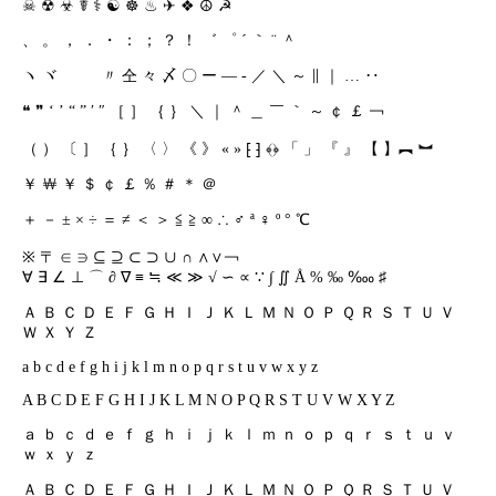
☠ ☢ ☣ ☤ ⚕️ ☯ ☸ ♨ ✈ ❖ ☮ ☭
、 。 ， ． ・ ： ； ？ ！ ゛ ゜ ´ ｀ ¨ ＾
ヽ ヾ ゝ ゞ 〃 仝 々 〆 〇 ー ― ‐ ／ ＼ ～ ∥ ｜ … ‥
❝ ❞ ‘ ’ “ ” ′ ″ ［ ］ ｛ ｝ ＼ ｜ ＾ ＿ ￣ ｀ ～ ￠ ￡ ￢
（ ） 〔 ］ ｛ ｝ 〈 〉 《 》 « » ⁅ ⁆ ﴾﴿ 「 」 『 』 【 】︻ ︼
￥ ￦ ￥ ＄ ￠ ￡ ％ ＃ ＊ ＠
＋ － ± × ÷ ＝ ≠ ＜ ＞ ≦ ≧ ∞ ∴ ♂ ª ♀ º ° ℃
※ 〒 ∈ ∋ ⊆ ⊇ ⊂ ⊃ ∪ ∩ ∧∨￢
∀ ∃ ∠ ⊥ ⌒ ∂ ∇ ≡ ≒ ≪ ≫ √ ∽ ∝ ∵ ∫ ∬ Å % ‰ ‱ ♯
Ａ Ｂ Ｃ Ｄ Ｅ Ｆ Ｇ Ｈ Ｉ Ｊ Ｋ Ｌ Ｍ Ｎ Ｏ Ｐ Ｑ Ｒ Ｓ Ｔ Ｕ Ｖ
Ｗ Ｘ Ｙ Ｚ
a b c d e f g h i j k l m n o p q r s t u v w x y z
A B C D E F G H I J K L M N O P Q R S T U V W X Y Z
ａ ｂ ｃ ｄ ｅ ｆ ｇ ｈ ｉ ｊ ｋ ｌ ｍ ｎ ｏ ｐ ｑ ｒ ｓ ｔ ｕ ｖ
ｗ ｘ ｙ ｚ
Ａ Ｂ Ｃ Ｄ Ｅ Ｆ Ｇ Ｈ Ｉ Ｊ Ｋ Ｌ Ｍ Ｎ Ｏ Ｐ Ｑ Ｒ Ｓ Ｔ Ｕ Ｖ