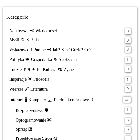
Kategorie
Najnowsze 📢 Wiadomości
0
Myśli 🔆 Kuźnia
0
8
Wskazówki i Pomoc 🗝️ Jak? Kto? Gdzie? Co?
Polityka 👑 Gospodarka 👊 Społeczna
1
0
Ludzie 👨‍👩‍👧‍👦. Kultura 🎭 Życie
Inspiracje 🌟 Filozofia
1
0
Wiersze 🖋️ Literatura
17
Internet 🖥️ Komputer 💻 Telefon komórkowy 📱
1
Bezpieczeństwo 🛡️
Oprogramowanie 🔀
9
Sprzęt 💽
0
Projektowanie Stron 🎨
4