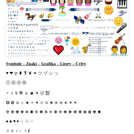
Symbole – Znaki – Grafika – Litery – Cyfry
♥ ❤ ღ ❥ ❣ ❦ ❧ ツ ヅ シ ッ
ⓛ ⓞ ⓥ ⓔ
♂ ♀ ☿ 〠 ☺ ☻ ✈ 〄 ㍿
✪ ❂ ✰ ☆ ★ ✧ ✦ ✩ ✫ ✬ ✭ ✮ ✯ ✶ ✴
✣ ❉ ✤ ✥ ✲ ✱ ❊ ❃ ✲ ✳ ❇ ❈ ❋ ❖ ☸ ❁ ❀ ✿ ✾ ✺
♠ ♣ ♥ ♦ ♤ ♧ ♢
♫ ♬ ♪ ♩ ♭ ∮