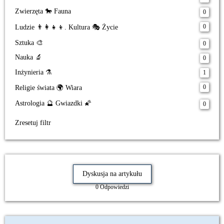
Zwierzęta 🐎 Fauna
0
0
Ludzie 👨‍👩‍👧‍👦. Kultura 🎭 Życie
Sztuka 🎨
0
Nauka 🔬
0
Inżynieria ⚗️
1
0
Religie świata 🌍 Wiara
Astrologia 🔮 Gwiazdki 🌠
0
Zresetuj filtr
Dyskusja na artykułu
0 Odpowiedzi