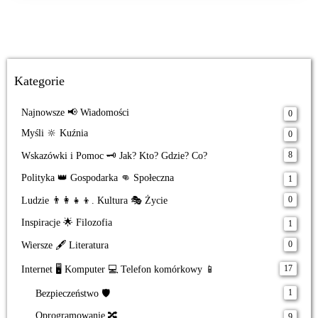
Kategorie
Najnowsze 📢 Wiadomości
0
Myśli 🔆 Kuźnia
0
8
Wskazówki i Pomoc 🗝️ Jak? Kto? Gdzie? Co?
Polityka 👑 Gospodarka 👊 Społeczna
1
0
Ludzie 👨‍👩‍👧‍👦. Kultura 🎭 Życie
Inspiracje 🌟 Filozofia
1
0
Wiersze 🖋️ Literatura
17
Internet 🖥️ Komputer 💻 Telefon komórkowy 📱
1
Bezpieczeństwo 🛡️
Oprogramowanie 🔀
9