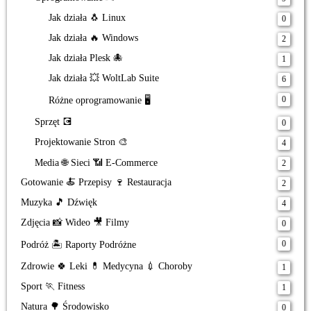
Jak działa 🐧 Linux
0
Jak działa 🔥 Windows
2
Jak działa Plesk 🐙
1
Jak działa 💥 WoltLab Suite
6
0
Różne oprogramowanie 🖥️
Sprzęt 💽
0
Projektowanie Stron 🎨
4
Media 🌐 Sieci 📶 E-Commerce
2
Gotowanie 🍝 Przepisy 🍷 Restauracja
2
Muzyka 🎵 Dźwięk
4
Zdjęcia 📸 Wideo 🎥 Filmy
0
0
Podróż 🏝️ Raporty Podróżne
Zdrowie 🍀 Leki 💊 Medycyna 💉 Choroby
1
Sport 🏃 Fitness
1
Natura 🌳 Środowisko
0