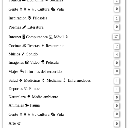
Política 👑 Economía 👊 Sociales
1
0
Gente 👨‍👩‍👧‍👦. Cultura 🎭 Vida
Inspiración 🌟 Filosofía
1
0
Poemas 🖋️ Literatura
17
Internet 🖥️ Computadora 💻 Móvil 📱
Cocinar 🍝 Recetas 🍷 Restaurante
2
Música 🎵 Sonido
4
Imágenes 📸 Video 🎥 Película
0
0
Viajes 🏝️ Informes del recorrido
Salud 🍀 Medicinas 💊 Medicina 💉 Enfermedades
1
Deportes 🏃 Fitness
1
Naturaleza 🌳 Medio ambiente
0
Animales 🐎 Fauna
0
0
Gente 👨‍👩‍👧‍👦. Cultura 🎭 Vida
Arte 🎨
0