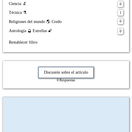
Ciencia 🔬
0
Técnica ⚗️
1
0
Religiones del mundo 🌎 Credo
Astrología 🔮 Estrellas 🌠
0
Restablecer filtro
Discusión sobre el artículo
0 Respuestas