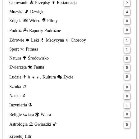
Gotowanie 🍝 Przepisy 🍷 Restauracja
2
Muzyka 🎵 Dźwięk
4
Zdjęcia 📸 Wideo 🎥 Filmy
0
0
Podróż 🏝️ Raporty Podróżne
Zdrowie 🍀 Leki 💊 Medycyna 💉 Choroby
1
Sport 🏃 Fitness
1
Natura 🌳 Środowisko
0
Zwierzęta 🐎 Fauna
0
0
Ludzie 👨‍👩‍👧‍👦. Kultura 🎭 Życie
Sztuka 🎨
0
Nauka 🔬
0
Inżynieria ⚗️
1
0
Religie świata 🌍 Wiara
Astrologia 🔮 Gwiazdki 🌠
0
Zresetuj filtr