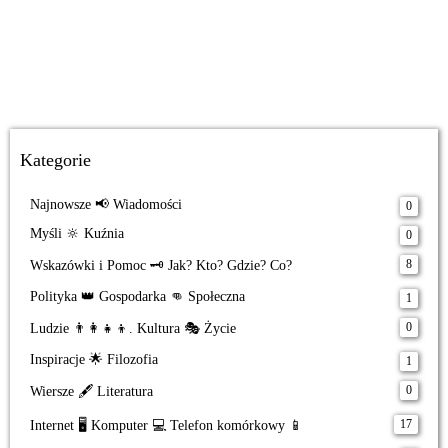
Kategorie
Najnowsze 📢 Wiadomości
0
Myśli 🔆 Kuźnia
0
8
Wskazówki i Pomoc 🗝️ Jak? Kto? Gdzie? Co?
Polityka 👑 Gospodarka 👊 Społeczna
1
0
Ludzie 👨‍👩‍👧‍👦. Kultura 🎭 Życie
Inspiracje 🌟 Filozofia
1
0
Wiersze 🖋️ Literatura
17
Internet 🖥️ Komputer 💻 Telefon komórkowy 📱