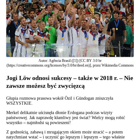
Autor: Agência Brasil ([1]) [CC BY 3.0 br
(https://creativecommons.org/licenses/by/3.0/br/deed.en)], przez Wikimedia Commons
Jogi Löw odnosi sukcesy – także w 2018 r. – Nie
zawsze możesz być zwycięzcą
Głupia rozmowa prasowa wokół Özil i Gündogan zniszczyła
WSZYSTKIE.
Merkel delikatnie uścisnęła dłonie Erdogana podczas wizyty
państwowej. Jak naprawdę kłamliwy jest świat? Wielcy mogą robić
wszystko
–
najmłodsi są powieszeni!
Z godnością, zabawą i mrugającym okiem może stracić
–
a potem
natychmiast wstać
–
i uczynić go lepszym i lepszym
–
tego właśnie