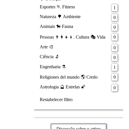
Esportes 🏃 Fitness
1
Natureza 🌳 Ambiente
0
Animais 🐎 Fauna
0
Pessoas 👨‍👩‍👧‍👦. Cultura 🎭 Vida
0
Arte 🎨
0
Ciência 🔬
0
Engenharia ⚗️
1
Religiones del mundo 🌎 Credo
0
Astrologia 🔮 Estrelas 🌠
0
Restabelecer filtro
Discussão sobre o artigo