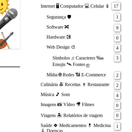
Internet 🖥️ Computador 💻 Celular 📱
17
Segurança 🛡️
1
Software 🔀
9
Hardware 💽
0
Web Design 🎨
4
Símbolos ♫ Caracteres ‱
3
Emojis 🛰️ Fontes ஐ
Mídia 🌐 Redes 📶 E-Commerce
2
Culinária 🍝 Receitas 🍷 Restaurante
2
Música 🎵 Som
4
Imagens 📸 Vídeo 🎥 Filmes
0
Viagens 🏝️ Relatórios de viagem
0
Saúde 🍀 Medicamentos 💊 Medicina
1
💉 Doenças