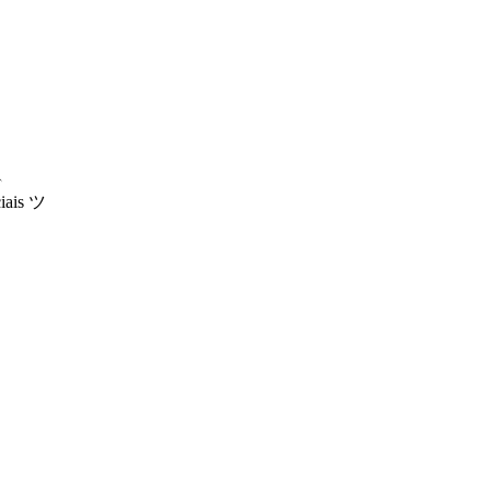
☣
iais ツ