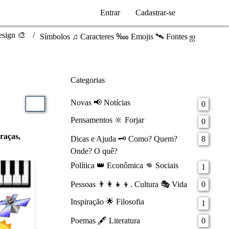
Entrar
Cadastrar-se
sign 🎨
Símbolos ♫ Caracteres ‱ Emojis 🛰️ Fontes ஐ
Categorias
Novas 📢 Notícias
0
Pensamentos 🔆 Forjar
0
raças,
Dicas e Ajuda 🗝️ Como? Quem?
8
Onde? O quê?
Política 👑 Econômica 👊 Sociais
1
Pessoas 👨‍👩‍👧‍👦. Cultura 🎭 Vida
0
Inspiração 🌟 Filosofia
1
Poemas 🖋️ Literatura
0