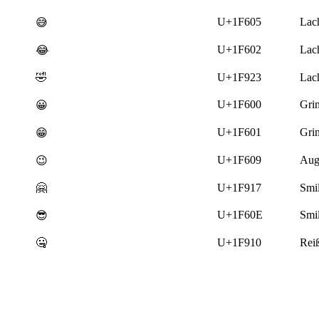
U+1F605
Lac
😅
U+1F602
Lach
😂
🤣
U+1F923
Lac
U+1F600
Gri
😀
U+1F601
Gri
😁
U+1F609
Aug
😉
🤗
U+1F917
Smi
U+1F60E
Smil
😎
🤐
U+1F910
Rei