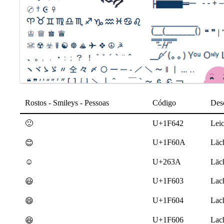
Rostos - Smileys - Pessoas
Código
Des
🙂
U+1F642
Leic
U+1F60A
Läc
😊
☺
U+263A
Läc
U+1F603
Lac
😃
U+1F604
Lac
😄
U+1F606
Lac
😆