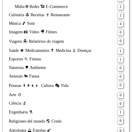
Mídia 🌐 Redes 📶 E-Commerce
2
Culinária 🍝 Receitas 🍷 Restaurante
2
Música 🎵 Som
4
Imagens 📸 Vídeo 🎥 Filmes
0
0
Viagens 🏝️ Relatórios de viagem
Saúde 🍀 Medicamentos 💊 Medicina 💉 Doenças
1
Esportes 🏃 Fitness
1
Natureza 🌳 Ambiente
0
Animais 🐎 Fauna
0
0
Pessoas 👨‍👩‍👧‍👦. Cultura 🎭 Vida
Arte 🎨
0
Ciência 🔬
0
Engenharia ⚗️
1
0
Religiones del mundo 🌎 Credo
Astrologia 🔮 Estrelas 🌠
0