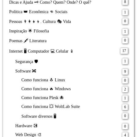
8
Dicas e Ajuda 🗝️ Como? Quem? Onde? O quê?
Política 👑 Econômica 👊 Sociais
1
0
Pessoas 👨‍👩‍👧‍👦. Cultura 🎭 Vida
Inspiração 🌟 Filosofia
1
0
Poemas 🖋️ Literatura
17
Internet 🖥️ Computador 💻 Celular 📱
1
Segurança 🛡️
Software 🔀
9
Como funciona 🐧 Linux
0
Como funciona 🔥 Windows
2
Como funciona Plesk 🐙
1
Como funciona 💥 WoltLab Suite
6
0
Software diversos 🖥️
Hardware 💽
0
Web Design 🎨
4