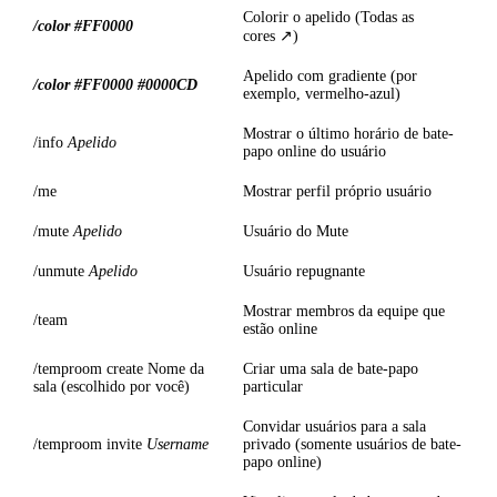
Colorir o apelido (
Todas as
/color #FF0000
cores
)
Apelido com gradiente (por
/color #FF0000 #0000CD
exemplo, vermelho-azul)
Mostrar o último horário de bate-
/info
Apelido
papo online do usuário
/me
Mostrar perfil próprio usuário
/mute
Apelido
Usuário do Mute
/unmute
Apelido
Usuário repugnante
Mostrar membros da equipe que
/team
estão online
/temproom create
Nome da
Criar uma sala de bate-papo
sala (escolhido por você)
particular
Convidar usuários para a sala
/temproom invite
Username
privado (somente usuários de bate-
papo online)