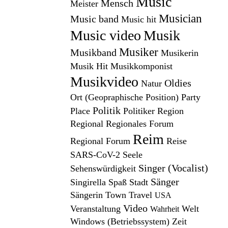
Music
Mensch
Meister
Musician
Music band
Music hit
Music video
Musik
Musiker
Musikband
Musikerin
Musik Hit
Musikkomponist
Musikvideo
Oldies
Natur
Ort (Geopraphische Position)
Party
Politik
Place
Politiker
Region
Regional
Regionales Forum
Reim
Regional Forum
Reise
SARS-CoV-2
Seele
Singer (Vocalist)
Sehenswürdigkeit
Sänger
Singirella
Spaß
Stadt
Sängerin
Town
Travel
USA
Video
Veranstaltung
Welt
Wahrheit
Windows (Betriebssystem)
Zeit