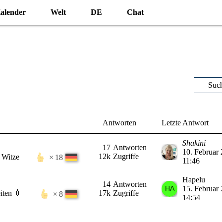
alender
Welt
DE
Chat
Suc
Antworten
Letzte Antwort
Shakini
17
Antworten
10. Februar
12k
Zugriffe
 Witze
18
11:46
Hapelu
14
Antworten
15. Februar
iten 💉
17k
Zugriffe
8
14:54