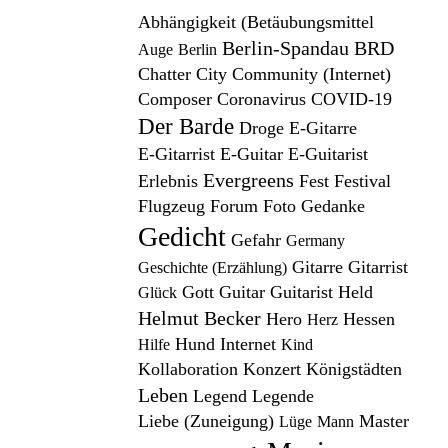
Abhängigkeit (Betäubungsmittel
Berlin-Spandau
BRD
Auge
Berlin
Chatter
City
Community (Internet)
Composer
Coronavirus
COVID-19
Der Barde
Droge
E-Gitarre
E-Gitarrist
E-Guitar
E-Guitarist
Evergreens
Erlebnis
Fest
Festival
Flugzeug
Forum
Foto
Gedanke
Gedicht
Gefahr
Germany
Gitarre
Gitarrist
Geschichte (Erzählung)
Gott
Guitar
Guitarist
Held
Glück
Helmut Becker
Hero
Hessen
Herz
Hund
Internet
Hilfe
Kind
Kollaboration
Konzert
Königstädten
Leben
Legend
Legende
Liebe (Zuneigung)
Master
Lüge
Mann