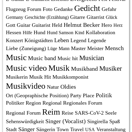
Gedicht
Flugzeug
Forum
Foto
Gedanke
Gefahr
Gitarre
Gitarrist
Germany
Geschichte (Erzählung)
Glück
Helmut Becker
Gott
Guitar
Guitarist
Held
Hero
Herz
Hessen
Hund
Kollaboration
Hilfe
Hund Samson
Kind
Leben
Konzert
Königstädten
Legend
Legende
Mensch
Liebe (Zuneigung)
Master
Meister
Lüge
Mann
Music
Musician
Music band
Music hit
Music video
Musik
Musiker
Musikband
Musikerin
Musik Hit
Musikkomponist
Musikvideo
Oldies
Natur
Politik
Ort (Geopraphische Position)
Party
Place
Politiker
Region
Regional
Regionales Forum
Reim
Regional Forum
Reise
SARS-CoV-2
Seele
Singer (Vocalist)
Sehenswürdigkeit
Singirella
Spaß
Sänger
Stadt
Sängerin
Town
Travel
Veranstaltung
USA