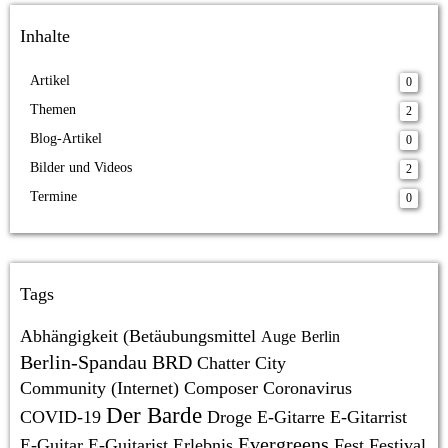
Inhalte
Artikel
0
Themen
2
Blog-Artikel
0
Bilder und Videos
2
Termine
0
Tags
Abhängigkeit (Betäubungsmittel
Auge
Berlin
Berlin-Spandau
BRD
Chatter
City
Community (Internet)
Composer
Coronavirus
Der Barde
COVID-19
Droge
E-Gitarre
E-Gitarrist
Evergreens
E-Guitar
E-Guitarist
Erlebnis
Fest
Festival