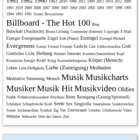
1961
1962
1960
1963
2016
1998
2011
1999
2013
2014
2012
2000
1992
2010
2009
2008
2007
2006
2005
2004
2003
2002
2001
1997
1996
1995
1994
1993
1991
Armut
Bewusstsein
Billboard - The Hot 100
Blog
Botschaft (Nachricht)
Bruno Gröning
Community (Internet)
Copyright
E-Mail
Erzengel
Energie
Energiequelle
Engel
Erde (Planet)
Erzengel Michael
Evergreens
Gott
Gedicht
Forum
Freund
Freunde
Gier
Glühwürmchen
Heilung
Göttliches Licht
Internet
Himmel
Komma (Satzzeichen)
Kopf
Körper (Mensch)
Kraft
Kosmische Energie
Krieg
Kunsturhebergesetz
Liebe (Zuneigung)
Meditation
Leben
Licht (Helligkeit)
Musik
Musikcharts
Meditative Stimmung
Mensch
Musiker
Musik Hit
Musikvideo
Oldies
Reim
Reinigung (Geistig/Spirituell)
Politik
Politikverdrossenheit
Reichtum
Seele
Sex
Singirella
Schönheit
Schöpferische Kraft
Smartphone
Sonderzeichen
Universum
Sonne
Suchmaschine
Symbol
Tag
Tier
Urheber
Urheberrecht
Video
Website
Websuche
Wort des Jahres
Zeit