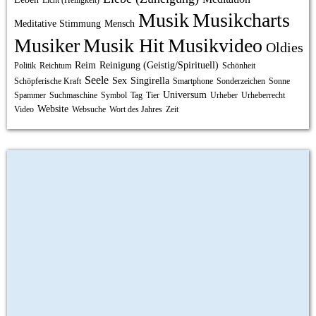
Licht (Helligkeit)
Musik
Musikcharts
Meditative Stimmung
Mensch
Musiker
Musik Hit
Musikvideo
Oldies
Reim
Reinigung (Geistig/Spirituell)
Politik
Reichtum
Schönheit
Seele
Sex
Singirella
Schöpferische Kraft
Smartphone
Sonderzeichen
Sonne
Universum
Spammer
Suchmaschine
Symbol
Tag
Tier
Urheber
Urheberrecht
Website
Video
Websuche
Wort des Jahres
Zeit