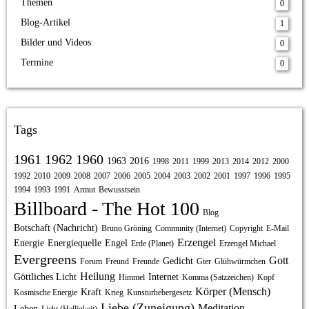
Themen
0
Blog-Artikel
1
Bilder und Videos
0
Termine
0
Tags
1961
1962
1960
1963
2016
1998
2011
1999
2013
2014
2012
2000
1992
2010
2009
2008
2007
2006
2005
2004
2003
2002
2001
1997
1996
1995
1994
1993
1991
Armut
Bewusstsein
Billboard - The Hot 100
Blog
Botschaft (Nachricht)
Bruno Gröning
Community (Internet)
Copyright
E-Mail
Erzengel
Energie
Energiequelle
Engel
Erde (Planet)
Erzengel Michael
Evergreens
Gott
Gedicht
Forum
Freund
Freunde
Gier
Glühwürmchen
Heilung
Göttliches Licht
Internet
Himmel
Komma (Satzzeichen)
Kopf
Körper (Mensch)
Kraft
Kosmische Energie
Krieg
Kunsturhebergesetz
Liebe (Zuneigung)
Meditation
Leben