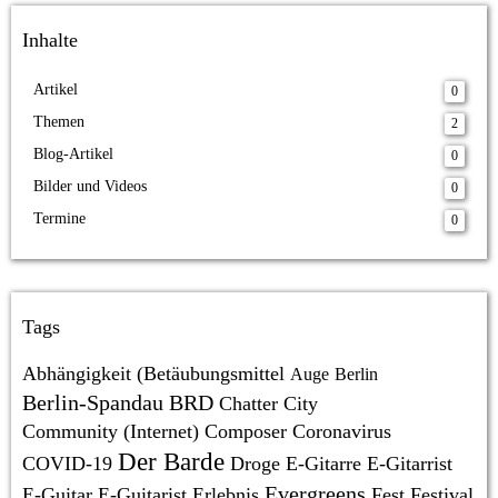
Inhalte
Artikel
0
Themen
2
Blog-Artikel
0
Bilder und Videos
0
Termine
0
Tags
Abhängigkeit (Betäubungsmittel
Auge
Berlin
Berlin-Spandau
BRD
Chatter
City
Community (Internet)
Composer
Coronavirus
Der Barde
COVID-19
Droge
E-Gitarre
E-Gitarrist
Evergreens
E-Guitar
E-Guitarist
Erlebnis
Fest
Festival