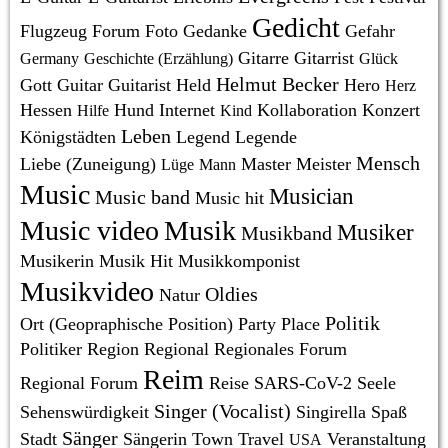
Gedicht
Flugzeug
Forum
Foto
Gedanke
Gefahr
Gitarre
Gitarrist
Germany
Geschichte (Erzählung)
Glück
Helmut Becker
Gott
Guitar
Guitarist
Held
Hero
Herz
Hessen
Hund
Internet
Kollaboration
Konzert
Hilfe
Kind
Leben
Königstädten
Legend
Legende
Mensch
Liebe (Zuneigung)
Master
Meister
Lüge
Mann
Music
Musician
Music band
Music hit
Music video
Musik
Musiker
Musikband
Musikerin
Musik Hit
Musikkomponist
Musikvideo
Oldies
Natur
Politik
Ort (Geopraphische Position)
Party
Place
Politiker
Region
Regional
Regionales Forum
Reim
Regional Forum
Reise
SARS-CoV-2
Seele
Singer (Vocalist)
Sehenswürdigkeit
Singirella
Spaß
Sänger
Stadt
Sängerin
Town
Travel
Veranstaltung
USA