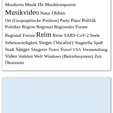
Musikerin
Musik Hit
Musikkomponist
Musikvideo
Oldies
Natur
Politik
Ort (Geopraphische Position)
Party
Place
Politiker
Region
Regional
Regionales Forum
Reim
Regional Forum
Reise
SARS-CoV-2
Seele
Singer (Vocalist)
Sehenswürdigkeit
Singirella
Spaß
Sänger
Stadt
Sängerin
Town
Travel
Veranstaltung
USA
Video
Welt
Windows (Betriebssystem)
Zeit
Wahrheit
Ökonomie