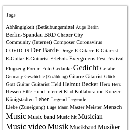
Tags
Abhängigkeit (Betäubungsmittel
Auge
Berlin
Berlin-Spandau
BRD
Chatter
City
Community (Internet)
Composer
Coronavirus
Der Barde
COVID-19
Droge
E-Gitarre
E-Gitarrist
Evergreens
E-Guitar
E-Guitarist
Erlebnis
Fest
Festival
Gedicht
Flugzeug
Forum
Foto
Gedanke
Gefahr
Gitarre
Gitarrist
Germany
Geschichte (Erzählung)
Glück
Helmut Becker
Gott
Guitar
Guitarist
Held
Hero
Herz
Hessen
Hund
Internet
Kollaboration
Konzert
Hilfe
Kind
Leben
Königstädten
Legend
Legende
Mensch
Liebe (Zuneigung)
Master
Meister
Lüge
Mann
Music
Musician
Music band
Music hit
Music video
Musik
Musiker
Musikband